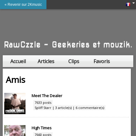
« Revenir sur 2Kmusic
RawCzzle - Geekeries et mouzik.
Accueil
Articles
Clips
Favoris
Amis
Amis
Meet The Dealer
7633 posts
Spliff Starr | 3 article(s) | 6 commentaire(s)
High Times
7660 posts