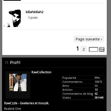
killahkillah2
1 posts
Page suivante ›
1
2
Profil
RawCollection
Popularité
99%
Commentaires
10873
Amis
36
Articles
13
Commentaires de blog
62
Visites
381449
RawCzzle - Geekeries et mouzik.
Realest One