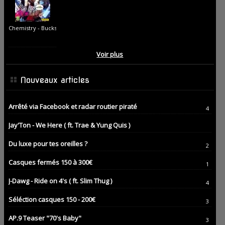
Chemistry - Buckshot
Voir plus
Nouveaux articles
Arrêté via Facebook et radar routier piraté
4
Jay'Ton - We Here ( ft. Trae & Yung Quis )
Du luxe pour tes oreilles ?
2
Casques fermés 150 à 300€
1
J-Dawg - Ride on 4's ( ft. Slim Thug )
4
Séléction casques 150 - 200€
3
AP.9 Teaser "70's Baby"
3