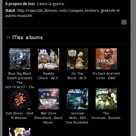
A propos de moi :
J'aime la guerre.
Statut :
http://rawczzle.2kmusic.com/ Casques, lecteurs, geekzzle et
autres musizzle.
Mes albums
Blue Sky Black
Reality
On Tha
It's Dark And Hell
Death presents
Check - AP.9
Block - AP.9
Is Hot - DMX
The
HOLOCAUST - The
Holocaust
Dah Shinin - Smif
War Zone
Survival
The
N Wessun
(Revisited) - Black
Skills - KRS
Formula - Buckshot
Moon
One Buckshot