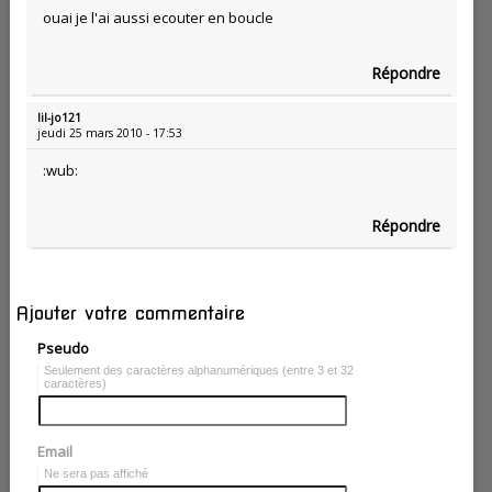
ouai je l'ai aussi ecouter en boucle
Répondre
lil-jo121
jeudi 25 mars 2010 - 17:53
:wub:
Répondre
Ajouter votre commentaire
Pseudo
Seulement des caractères alphanumériques (entre 3 et 32
caractères)
Email
Ne sera pas affiché