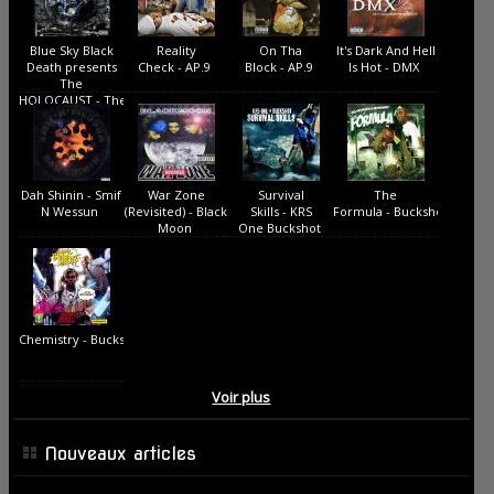
Blue Sky Black
Reality
On Tha
It's Dark And Hell
Death presents
Check - AP.9
Block - AP.9
Is Hot - DMX
The
HOLOCAUST - The
Holocaust
Dah Shinin - Smif
War Zone
Survival
The
N Wessun
(Revisited) - Black
Skills - KRS
Formula - Buckshot
Moon
One Buckshot
Chemistry - Buckshot
Voir plus
Nouveaux articles