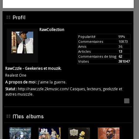
Profil
RawCollection
Popularité
99%
Commentaires
10873
Amis
36
Articles
13
Commentaires de blog
62
Visites
381047
RawCzzle - Geekeries et mouzik.
Realest One
A propos de moi :
J'aime la guerre.
Statut :
http://rawczzle.2kmusic.com/ Casques, lecteurs, geekzzle et
autres musizzle.
Mes albums