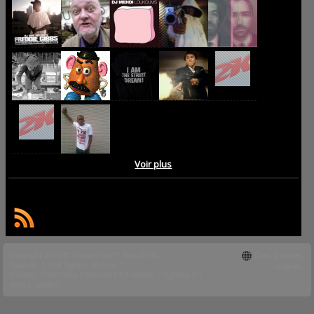
Voir plus
Copyright 2K14 © 2Kmusic.com™
Tous Droits
Dans D'autres
Réservés
. |
Que Signifie 2Kmusic ?
Langues
Contact - Conditions Générales D'Utilisation
|
Signaler Un
Abus
|
Google+