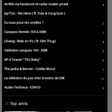
Arrêté via Facebook et radar routier piraté
4
Jay'Ton - We Here ( ft. Trae & Yung Quis )
Du luxe pour tes oreilles ?
2
Casques fermés 150 à 300€
1
J-Dawg - Ride on 4's ( ft. Slim Thug )
4
Séléction casques 150 - 200€
3
AP.9 Teaser "70's Baby"
3
The Jacka & Berner - Colder Blood
1
La séléction du pas cher à moins de 50€
11
Audio-Technica - ESW10
3
Top amis