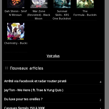
Dah Shinin - Smif
War Zone
Survival
The
N Wessun
(Revisited) - Black
Skills - KRS
Formula - Buckshot
Moon
One Buckshot
Chemistry - Buckshot
Voir plus
Nouveaux articles
Arrêté via Facebook et radar routier piraté
4
Jay'Ton - We Here ( ft. Trae & Yung Quis )
Du luxe pour tes oreilles ?
2
Casques fermés 150 à 300€
1