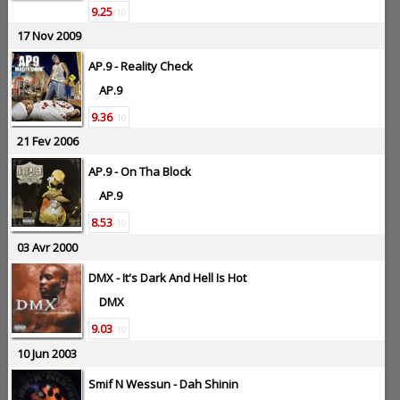
9.25
/10
17 Nov 2009
AP.9 -
Reality Check
AP.9
9.36
/10
21 Fev 2006
AP.9 -
On Tha Block
AP.9
8.53
/10
03 Avr 2000
DMX -
It's Dark And Hell Is Hot
DMX
9.03
/10
10 Jun 2003
Smif N Wessun -
Dah Shinin