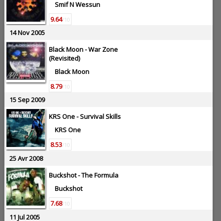
Smif N Wessun
9.64
/10
14 Nov 2005
Black Moon -
War Zone
(Revisited)
Black Moon
8.79
/10
15 Sep 2009
KRS One -
Survival Skills
KRS One
8.53
/10
25 Avr 2008
Buckshot -
The Formula
Buckshot
7.68
/10
11 Jul 2005