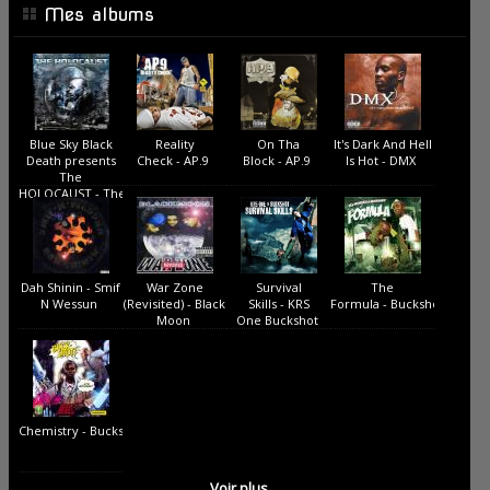
Mes albums
Blue Sky Black
Reality
On Tha
It's Dark And Hell
Death presents
Check - AP.9
Block - AP.9
Is Hot - DMX
The
HOLOCAUST - The
Holocaust
Dah Shinin - Smif
War Zone
Survival
The
N Wessun
(Revisited) - Black
Skills - KRS
Formula - Buckshot
Moon
One Buckshot
Chemistry - Buckshot
Voir plus