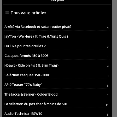
Nouveaux articles
Arrêté via Facebook et radar routier piraté
4
Jay'Ton - We Here ( ft. Trae & Yung Quis )
Du luxe pour tes oreilles ?
2
Casques fermés 150 à 300€
1
J-Dawg - Ride on 4's ( ft. Slim Thug )
4
Séléction casques 150 - 200€
3
AP.9 Teaser "70's Baby"
3
The Jacka & Berner - Colder Blood
1
La séléction du pas cher à moins de 50€
11
Audio-Technica - ESW10
3