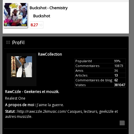
Buckshot -
Chemistry
Buckshot
8.27
/10
Profil
RawCollection
Popularité
99%
Commentaires
10873
Amis
36
Articles
13
Commentaires de blog
62
Visites
381047
RawCzzle - Geekeries et mouzik.
Realest One
A propos de moi :
J'aime la guerre.
Statut :
http://rawczzle.2kmusic.com/ Casques, lecteurs, geekzzle et
autres musizzle.